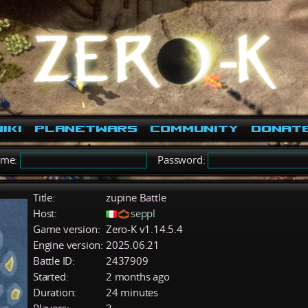
iki
PlanetWars
Community
Donat
ame:
Password:
Title:
zupine Battle
Host:
seppl
Game version:
Zero-K v1.14.5.4
Engine version:
2025.06.21
Battle ID:
2437909
Started:
2 months ago
Duration:
24 minutes