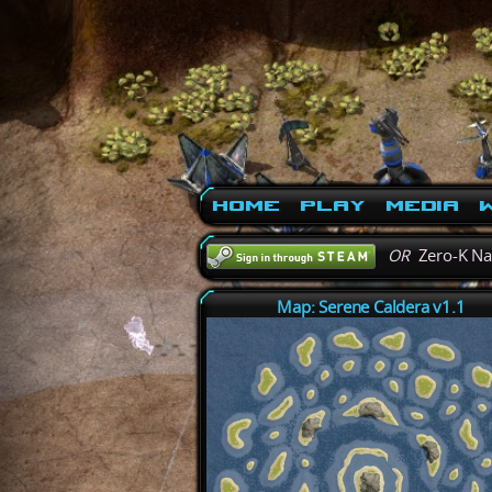
Home
Play
Media
W
OR
Zero-K N
Map: Serene Caldera v1.1